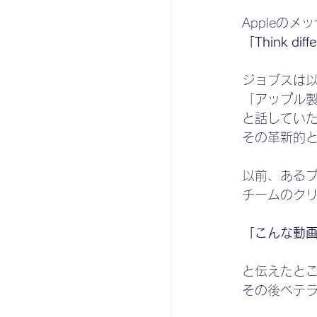
Appleの
「Think diff
ジョブスは
「アップル製
と話してい
その革新的
以前、ある
チームのク
「こんな動
と伝えたと
その後ベテ