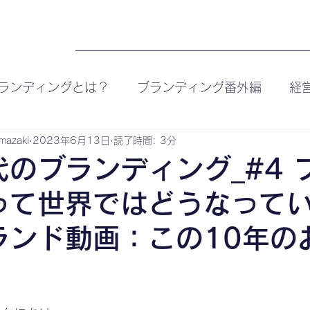
トップ
サービス
実績
企業様の声
会社概
ランディングとは？
ブランディング番外編
経
amazaki
2023年6月13日
読了時間: 3分
代のブランディング_#4 
って世界ではどうなって
ランド動画：この10年の