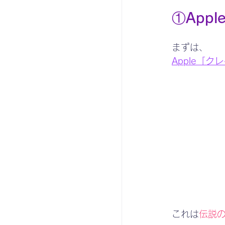
①Appl
まずは、
Apple「
これは
伝説