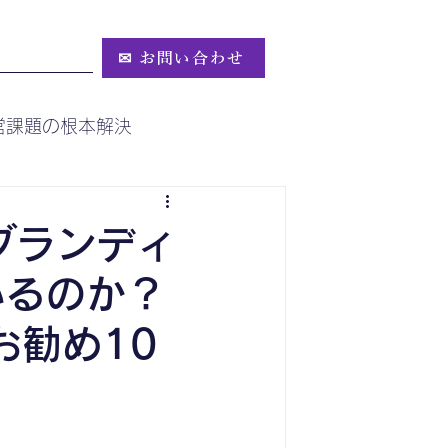
✉ お問い合わせ
要
コラム
営課題の根本解決
ブランディ
いるのか？
お勧め10