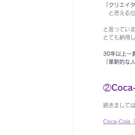
「クリエイタ
　と思える
と言ってい
とても納得
30年以上一貫
「革新的な
②Coca-
続きまして
Coca-Cola