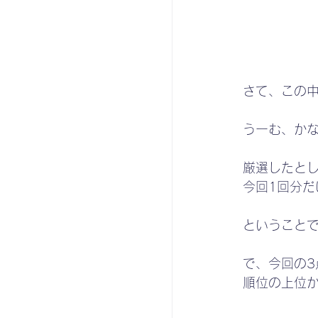
さて、この
うーむ、か
厳選したと
今回1回分だ
ということで
で、今回の3
順位の上位