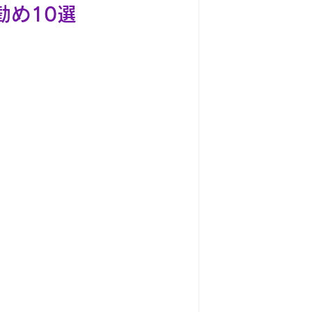
勧め10選