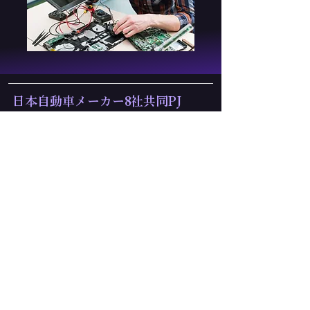
​日本自動車メーカー8社共同PJ
課題
若者の自動車離れ
クルマの本質的価値を訴求
解決策
「Drive Heratキャンペーン」
成果
「Web人 of the year」受賞