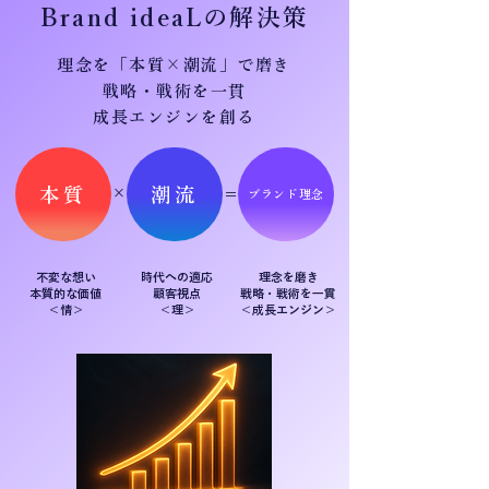
Brand ideaLの解決策
理念を「本質×潮流」で磨き
​戦略・戦術を一貫
成長エンジンを創る
本質
潮流
×
＝
ブランド理念
不変な想い
時代への適応
​​理念を磨き
​本質的な価値
顧客視点
戦略・戦術を一貫
​＜情＞
＜理
＞
＜成長エンジン＞