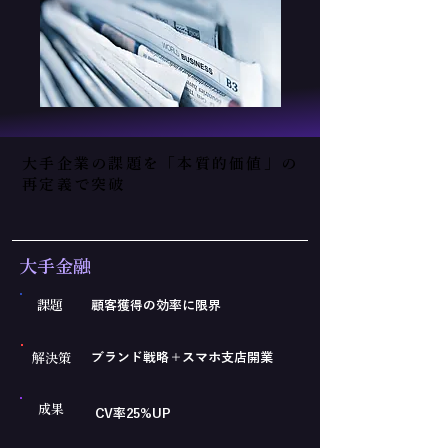
大手企業の課題を「本質的価値」の
再定義で突破
​大手金融
課題
顧客獲得の効率に限界
ブランド戦略＋スマホ支店開業
解決策
成果
CV率25%UP