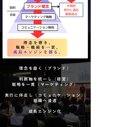
理念を磨く（ブランド）
↓
判断軸を統一し（経営）
戦略を一貫（マーケティング）
↓
​実行に伴走し​（コミュニケ―ション）
組織へ浸透
↓
成長エンジン化