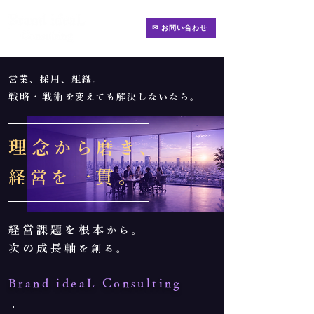
✉ お問い合わせ
​営業、採用、組織。
戦略・戦術
を変えても解決しないなら。
理念
から磨き、
一貫。
経営を
経営課題を根本
から。
​次の成長軸
を創る。
​Brand ideaL Consulting