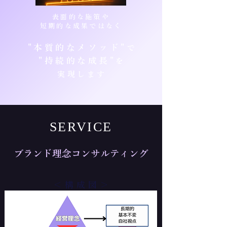
​表面的な施策や
短期的な成果ではなく
"本質的なメソッド"
で
"持続的な成長"
を
実現します
SERVICE
ブランド理念コンサルティング
＜ 構 成 図 ＞