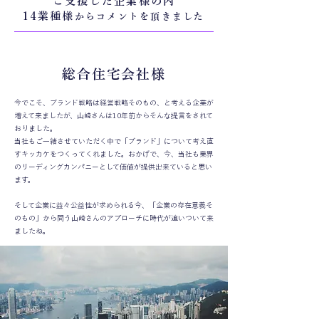
ご支援した企業様の内
14業種様
からコメントを頂きました
総合住宅会社様
今でこそ、ブランド戦略は経営戦略そのもの、と考える企業が
増えて来ましたが、山崎さんは10年前からそんな提言をされて
おりました。
当社もご一緒させていただく中で「ブランド」について考え直
すキッカケをつくってくれました。おかげで、今、当社も業界
のリーディングカンパニーとして価値が提供出来ていると思い
ます。
そして企業に益々公益性が求められる今、「企業の存在意義そ
のもの」から問う山崎さんのアプローチに時代が追いついて来
ましたね。