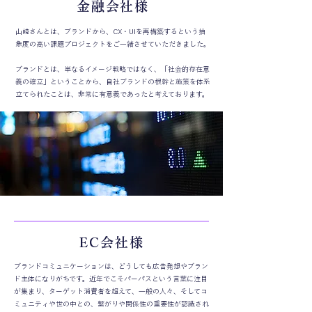
金融会社様
山崎さんとは、ブランドから、CX・UIを再構築するという抽
象度の高い課題プロジェクトをご一緒させていただきました。
ブランドとは、単なるイメージ戦略ではなく、「社会的存在意
義の確立」ということから、自社ブランドの根幹と施策を体系
立てられたことは、非常に有意義であったと考えております。
EC会社様
ブランドコミュニケーションは、どうしても広告発想やブラン
ド主体になりがちです。近年でこそパーパスという言葉に注目
が集まり、ターゲット消費者を超えて、一般の人々、そしてコ
ミュニティや世の中との、繋がりや関係性の重要性が認識され