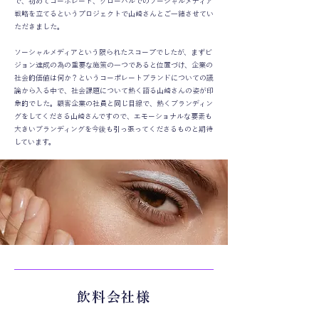
で、初めてコーポレート、グローバルでのソーシャルメディア
戦略を立てるというプロジェクトで山崎さんとご一緒させてい
ただきました。
ソーシャルメディアという限られたスコープでしたが、まずビ
ジョン達成の為の重要な施策の一つであると位置づけ、企業の
社会的価値は何か？というコーポレートブランドについての議
論から入る中で、社会課題について熱く語る山崎さんの姿が印
象的でした。顧客企業の社員と同じ目線で、熱くブランディン
グをしてくださる山崎さんですので、エモーショナルな要素も
大きいブランディングを今後も引っ張ってくださるものと期待
しています。
飲料会社様