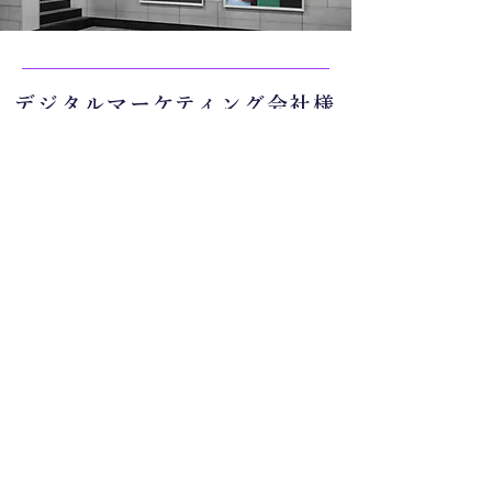
デジタルマーケティング会社様
事業やサービスに重要なマーケティング戦略について、ブラン
ド・コンサルティングのノウハウやメソッドを活かし、基礎か
ら実践まで手厚くサポート頂き学ばせていただきました。
複数プロジェクトにおいてワークショップを何度も実施頂きま
したが、社員の意見を出しやすい場を作って頂いたり、山崎さ
んがブラッシュアップしてまとめて頂いたことで、コンセプト
の設計や事業の方向性を具体化することができました。