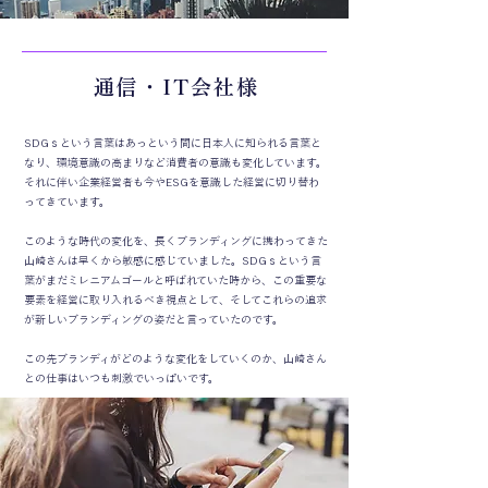
通信・IT会社様
SDGｓという言葉はあっという間に日本人に知られる言葉と
なり、環境意識の高まりなど消費者の意識も変化しています。
それに伴い企業経営者も今やESGを意識した経営に切り替わ
ってきています。
このような時代の変化を、長くブランディングに携わってきた
山崎さんは早くから敏感に感じていました。SDGｓという言
葉がまだミレニアムゴールと呼ばれていた時から、この重要な
要素を経営に取り入れるべき視点として、そしてこれらの追求
が新しいブランディングの姿だと言っていたのです。
この先ブランディがどのような変化をしていくのか、山崎さん
との仕事はいつも刺激でいっぱいです。