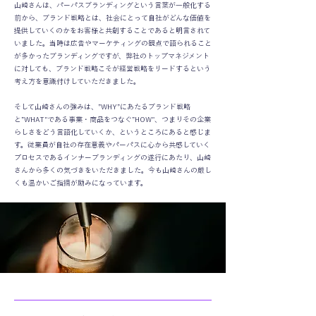
山崎さんは、パーパスブランディングという言葉が一般化する
前から、ブランド戦略とは、社会にとって自社がどんな価値を
提供していくのかをお客様と共創することであると明言されて
いました。当時は広告やマーケティングの観点で語られること
が多かったブランディングですが、弊社のトップマネジメント
に対しても、ブランド戦略こそが経営戦略をリードするという
考え方を意識付けしていただきました。
そして山崎さんの強みは、”WHY”にあたるブランド戦略
と”WHAT"である事業・商品をつなぐ”HOW"、つまりその企業
らしさをどう言語化していくか、というところにあると感じま
す。従業員が自社の存在意義やパーパスに心から共感していく
プロセスであるインナーブランディングの遂行にあたり、山崎
さんから多くの気づきをいただきました。今も山崎さんの厳し
くも温かいご指摘が励みになっています。