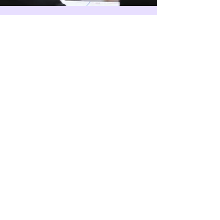
話せば見える貴社の解決策
代表の山崎浩人が、お受けします。
お申し込みはこちら
✉ お問い合わせ