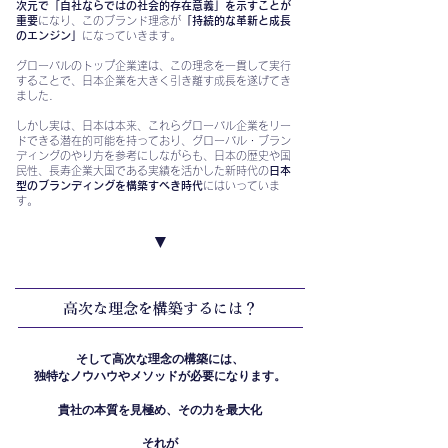
次元で「自社ならではの社会的存在意義」を示すことが
重要
になり、このブランド理念が
「持続的な革新と成長
のエンジン」
になっていきます。
​グローバルのトップ企業達は、この理念を一貫して実行
することで、日本企業を大きく引き離す成長を遂げてき
ました.
しかし実は、日本は本来、これらグローバル企業をリー
ドできる潜在的可能を持っており、グローバル・ブラン
ディングのやり方を参考にしながらも、日本の歴史や国
民性、長寿企業大国である実績を活かした新時代の
日本
型のブランディングを構築すべき時代
にはいっていま
す。
▼
高次な理念を構築するには？
そして高次な理念の構築には、
独特なノウハウやメソッドが必要になります。
​貴社の本質を見極め、その力を最大化
それが