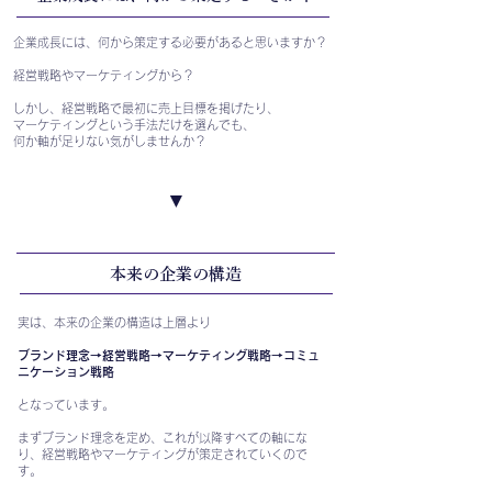
企業成長には、何から策定する必要があると思いますか？
経営戦略やマーケティングから？
しかし、経営戦略で最初に売上目標を掲げたり、
マーケティングという手法だけを選んでも、
何か軸が足りない気がしませんか？
▼
本来の企業の構造
実は、本来の企業の構造は上層より
ブランド理念→経営戦略→マーケティング戦略→コミュ
ニケーション戦略
となっています。
まずブランド理念を定め、これが以降すべての軸にな
り、経営戦略やマーケティングが策定されていくので
す。