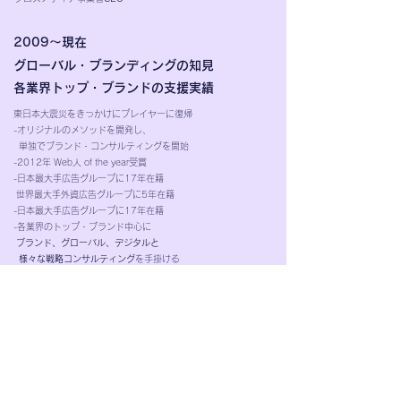
2009～現在
グローバル・ブランディングの知見
各業界トップ・ブランドの支援実績
東日本大震災をきっかけにプレイヤーに復帰
-オリジナルのメソッドを開発し、
単独でブランド・コンサルティングを開始
-2012年 Web人 of the year受賞
-日本最大手広告グループに17年在籍
世界最大手外資広告グループに5年在籍
-日本最大手広告グループに17年在籍
-各業界のトップ・ブランド中心に
ブランド、グローバル、デジタルと
様々な戦略コンサルティング
を手掛ける
-講演、記事、インタビュー、多数
経営課題の根本解決→成長への第一歩