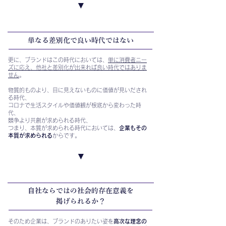
▼
​単なる差別化で良い時代ではない
更に、ブランドはこの時代においては、
単に消費者ニー
ズに応え、他社と差別化が出来れば良い時代ではありま
せん
。
物質的ものより、目に見えないものに価値が見いだされ
る時代、
コロナで生活スタイルや価値観が根底から変わった時
代、
競争より共創が求められる時代、
つまり、本質が求められる時代においては、
企業もその
本質が求められる
からです。
▼
自社ならではの社会的存在意義を
掲げられるか？
そのため企業は、ブランドのありたい姿を
高次な理念の